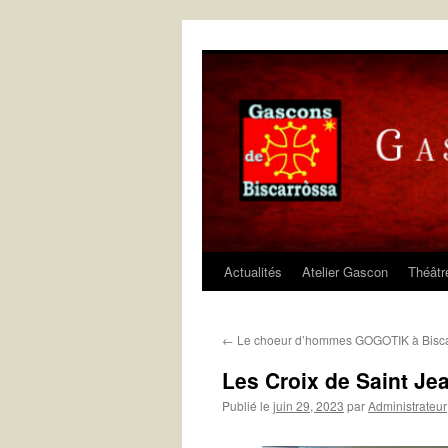
Aller
au
contenu
Actualités
Atelier Gascon
Théâtr
←
Le choeur d’hommes GOGOTIK à Bisc
Les Croix de Saint Jea
Publié le
juin 29, 2023
par
Administrateur