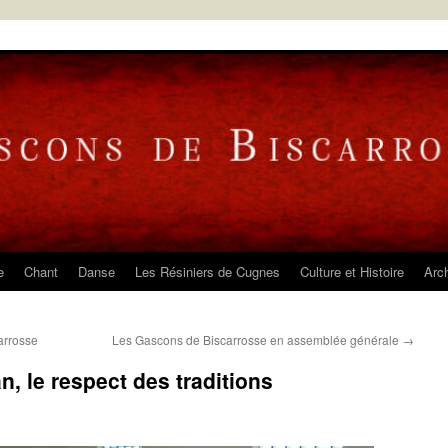
e
Chant
Danse
Les Résiniers de Cugnes
Culture et Histoire
Arc
arrosse
Les Gascons de Biscarrosse en assemblée générale
→
n, le respect des traditions