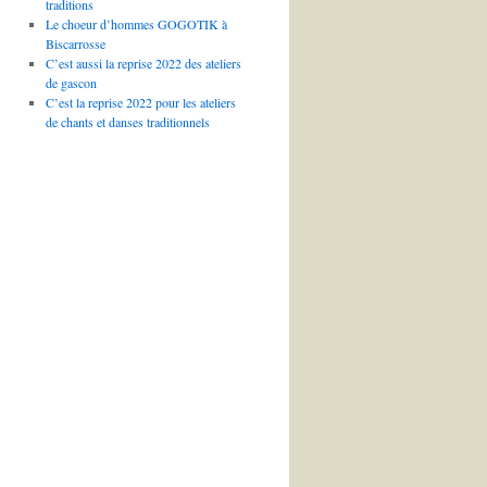
traditions
Le choeur d’hommes GOGOTIK à
Biscarrosse
C’est aussi la reprise 2022 des ateliers
de gascon
C’est la reprise 2022 pour les ateliers
de chants et danses traditionnels