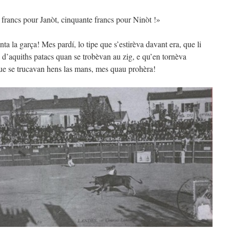
nt francs pour Janòt, cinquante francs pour Ninòt !»
ta la garça! Mes pardí, lo tipe que s’estirèva davant era, que li
 d’aquiths patacs quan se trobèvan au zig, e qu’en tornèva
ue se trucavan hens las mans, mes quau prohèra!