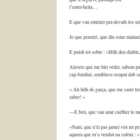
l’enter-heita…
E que vau enténer per-devath los sei
Jo que pensèri, que diu estar malau
E puish tot sobte : »Hilh deu diable,
Alavetz que me hiri véder, sabem p
cap-baishat, semblava ocupat dab s
« Ah hilh de garça, que me carré tr
saber! »
—E ben, que vau anar cuélher lo me
«Naní, que n’èi pas jamei vist un pe
aquera que m’a vendut ua culòta : « 