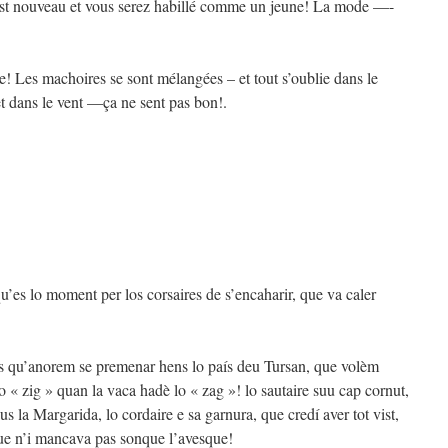
C’est nouveau et vous serez habillé comme un jeune! La mode —-
ue! Les machoires se sont mélangées – et tout s’oublie dans le
t dans le vent —ça ne sent pas bon!.
u’es lo moment per los corsaires de s’encaharir, que va caler
s qu’anorem se premenar hens lo país deu Tursan, que volèm
lo « zig » quan la vaca hadè lo « zag »! lo sautaire suu cap cornut,
sus la Margarida, lo cordaire e sa garnura, que credí aver tot vist,
 que n’i mancava pas sonque l’avesque!