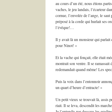
au cours d’un été, nous étions part
vaches, le jeu landais, l’écarteur dan
cornue, l’envolée de l’ange, le saut 
préposé à la corde qui hurlait ses or
l’évêque!…
Il y avait là un monsieur qui parlai
pour Ninot! »
Et la vache qui fonçait, elle était méc
montrait son ventre. Il se ramassait d
redemandait quand même! Les spect
Puis la voix dans l’entonnoir annonça
un quart d’heure d’entracte! »
Un petit vieux se trouvait là, assis 
riait. Il se leva, descendit les march
Je l’entendis par dessous les gradins