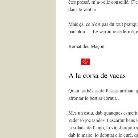
êtes pressé, m’a-t-elle conseillé. 
dans le vent! »
Mais ça, ce n’est pas du tout pratiq
pantalon!… Le verrou reste fermé, e
Bernat deu Maçon
A la corsa de vacas
Quan las hèstas de Pascas arriban, q
afrontar lo bestiar cornut…
Mes un estiu, dab quauques esmerit
véder lo jòc landés, l’escartur hens 
la volada de l’anjo, lo vira-barquin 
dab lo maire, lo deputat e lo curè,