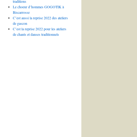
traditions
Le choeur d’hommes GOGOTIK à
Biscarrosse
C’est aussi la reprise 2022 des ateliers
de gascon
C’est la reprise 2022 pour les ateliers
de chants et danses traditionnels