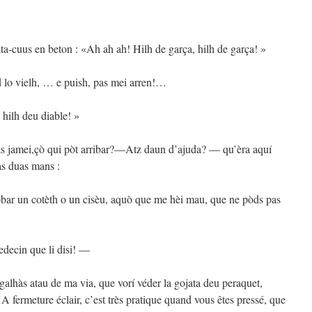
ta-cuus en beton : «Ah ah ah! Hilh de garça, hilh de garça! »
d lo vielh, … e puish, pas mei arren!…
 hilh deu diable! »
as jamei,çò qui pòt arribar?—Atz daun d’ajuda? — qu’èra aquí
as duas mans :
obar un cotèth o un cisèu, aquò que me hèi mau, que ne pòds pas
decin que li disi! —
galhàs atau de ma via, que vorí véder la gojata deu peraquet,
A fermeture éclair, c’est très pratique quand vous êtes pressé, que