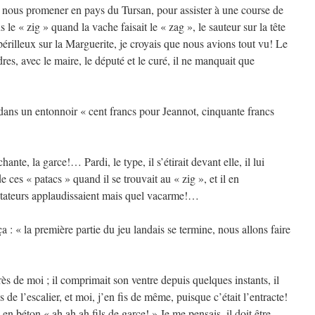
is nous promener en pays du Tursan, pour assister à une course de
s le « zig » quand la vache faisait le « zag », le sauteur sur la tête
périlleux sur la Marguerite, je croyais que nous avions tout vu! Le
dres, avec le maire, le député et le curé, il ne manquait que
t dans un entonnoir « cent francs pour Jeannot, cinquante francs
hante, la garce!… Pardi, le type, il s’étirait devant elle, il lui
e ces « patacs » quand il se trouvait au « zig », et il en
ateurs applaudissaient mais quel vacarme!…
 : « la première partie du jeu landais se termine, nous allons faire
près de moi ; il comprimait son ventre depuis quelques instants, il
es de l’escalier, et moi, j’en fis de même, puisque c’était l’entracte!
 en béton « ah ah ah fils de garce! » Je me pensais, il doit être