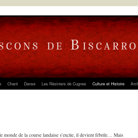
e
Chant
Danse
Les Résiniers de Cugnes
Culture et Histoire
Arc
le monde de la course landaise s’excite, il devient fébrile… Mais