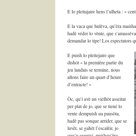
E lo pleitajaire hens l’ulheta : « ce
E la vaca que hulèva, qu’èra maishan
hadè véder lo vènte, que s’amassèva
demandar lo tipe! Los espectators q
E puish lo pleitejaire que
dishót « la première partie du
jeu landais se termine, nous
allons faire un quart d’heure
d’entracte! »
Òc, qu’i avè un vielhòt asseitat
per plat de jo, que se tiené lo
vente dempuish ua pausòta,
hadè pas sonque arríder, que se
luvèt, se gahèt l’escalèir, jo
que’u seguivi, puishqu’èra