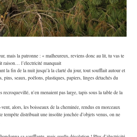
ur, mais la patronne : « malheureux, reviens donc au lit, tu vas te
it raison… l’électricité manquait
t la fin de la nuit jusqu’à la clarté du jour, tout soufflait autour et
es, pins, seaux, poêlons, plastiques, papiers, linges détachés du
os recroquevillé, n’en menaient pas large, tapis sous la table de la
vent, alors, les boisseaux de la cheminée, rendus en morceaux
tte tempête distribuait une insolite jonchée d’objets venus, on ne
…
bandonna sa soufflante, mais quelle désolation ! Plus d’électricité,