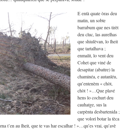
E entà quate òras deu
matin, un sobte
barrabum que nes tirèt
deu cluc, las aurelhas
que shiulèvan, lo lheit
que tartalhava ;
enmalit, lo vent deu
Cohet que viné de
desapitar (abattre) la
chaminéa, e autanléu,
qu’entenèm « chòt,
chòt ! »…Que plavé
hens lo cochurt deu
cauhatge, sus la
carpènta desbartenida ;
que volori botar la tèca
rna t’en au lheit, que te vas har escalhar ! »…qu’es vrai, qu’avè