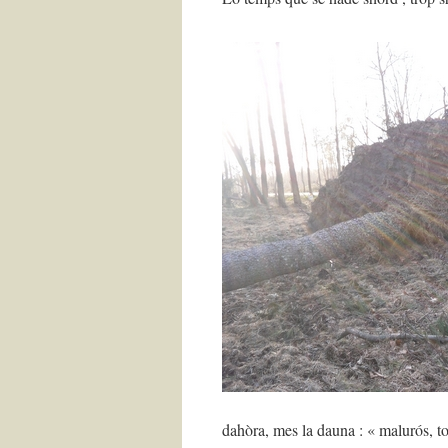
dahòra, mes la dauna : « malurós, to