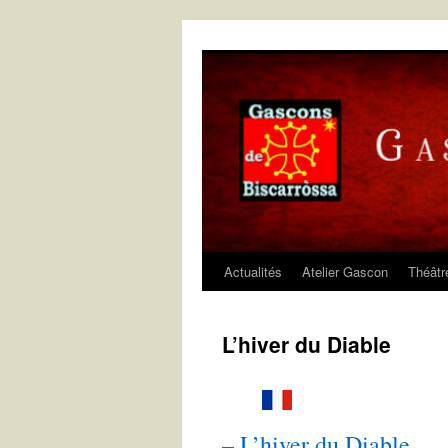
Aller
au
contenu
Actualités
Atelier Gascon
Théâtr
L’hiver du Diable
–
L’hiver du Diable