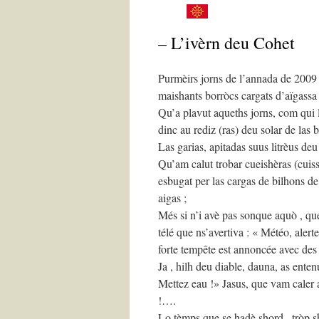
– L’ivèrn deu Cohet
Purmèirs jorns de l’annada de 2009 …
maishants borròcs cargats d’aïgassa 
Qu’a plavut aqueths jorns, com qui la
dinc au rediz (ras) deu solar de las b
Las garias, apitadas suus litrèus de
Qu’am calut trobar cueishèras (cuissa
esbugat per las cargas de bilhons de
aigas ;
Més si n’i avè pas sonque aquò , qu
télé que ns’avertiva : « Météo, aler
forte tempête est annoncée avec des
Ja , hilh deu diable, dauna, as enten
Mettez eau !» Jasus, que vam caler ar
!….
Lo tèmps que se hadè shord , tròp 