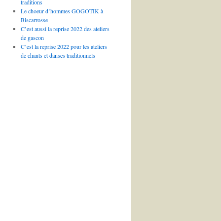
traditions
Le choeur d’hommes GOGOTIK à
Biscarrosse
C’est aussi la reprise 2022 des ateliers
de gascon
C’est la reprise 2022 pour les ateliers
de chants et danses traditionnels