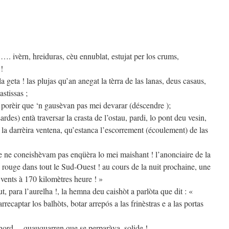
. ivèrn, hreiduras, cèu ennublat, estujat per los crums,
!
 geta ! las plujas qu’an anegat la tèrra de las lanas, deus casaus,
astissas ;
u porèir que ‘n gausèvan pas mei devarar (déscendre );
rdes) entà traversar la crasta de l’ostau, pardi, lo pont deu vesin,
 la darrèira ventena, qu’estanca l’escorrement (écoulement) de las
e ne coneishèvam pas enqüèra lo mei maishant ! l’anonciaire de la
te rouge dans tout le Sud-Ouest ! au cours de la nuit prochaine, une
 vents à 170 kilomètres heure ! »
ut, para l’aurelha !, la hemna deu caishòt a parlòta que dit : «
recaptar los balhòts, botar arrepós a las frinèstras e a las portas
shord… quauquarren que se perparàva, solide !