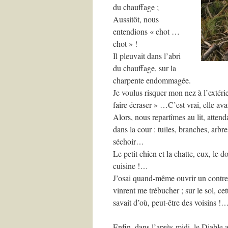
du chauffage ;
Aussitôt, nous
entendions « chot …
chot » !
Il pleuvait dans l’abri
du chauffage, sur la
charpente endommagée.
Je voulus risquer mon nez à l’extérie
faire écraser » …C’est vrai, elle ava
Alors, nous repartîmes au lit, attendan
dans la cour : tuiles, branches, arbr
séchoir…
Le petit chien et la chatte, eux, le d
cuisine !…
J’osai quand-même ouvrir un contre-
vinrent me trébucher ; sur le sol, ce
savait d’où, peut-être des voisins !
Enfin, dans l’après-midi, le Diable a