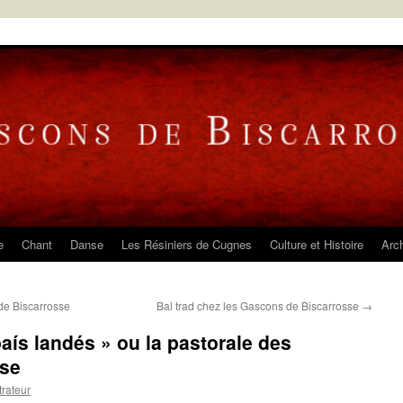
e
Chant
Danse
Les Résiniers de Cugnes
Culture et Histoire
Arc
de Biscarrosse
Bal trad chez les Gascons de Biscarrosse
→
aís landés » ou la pastorale des
sse
trateur