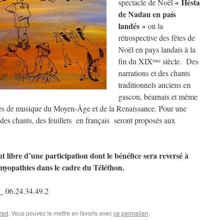
« Hèsta
spectacle de Noël
de Nadau en país
landés »
ou la
rétrospective des fêtes de
Noël en pays landais à la
fin du XIX
siècle. Des
ème
narrations et des chants
traditionnels anciens en
gascon, béarnais et même
èces de musique du Moyen-Âge et de la Renaissance. Pour une
des chants, des feuillets en français seront proposés aux
nt libre d’une participation dont le bénéfice sera reversé à
s myopathies dans le cadre du Téléthon.
_ 06.24.34.49.2
zed
. Vous pouvez le mettre en favoris avec
ce permalien
.