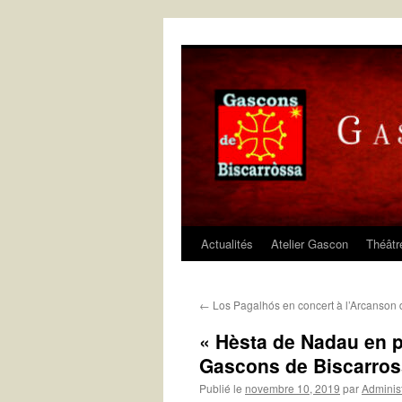
Aller
au
contenu
Actualités
Atelier Gascon
Théâtr
←
Los Pagalhós en concert à l’Arcanson 
« Hèsta de Nadau en p
Gascons de Biscarro
Publié le
novembre 10, 2019
par
Adminis