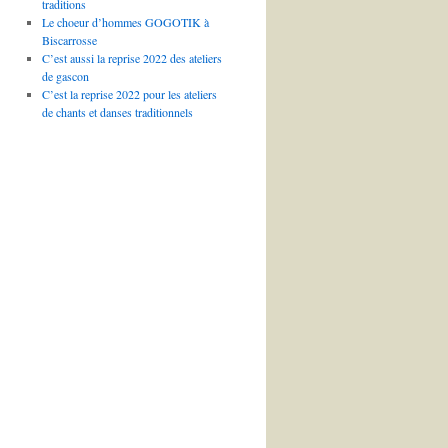
traditions
Le choeur d’hommes GOGOTIK à
Biscarrosse
C’est aussi la reprise 2022 des ateliers
de gascon
C’est la reprise 2022 pour les ateliers
de chants et danses traditionnels